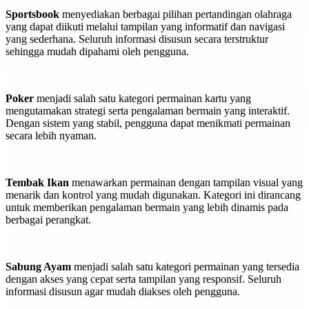
Sportsbook
menyediakan berbagai pilihan pertandingan olahraga
yang dapat diikuti melalui tampilan yang informatif dan navigasi
yang sederhana. Seluruh informasi disusun secara terstruktur
sehingga mudah dipahami oleh pengguna.
Poker
menjadi salah satu kategori permainan kartu yang
mengutamakan strategi serta pengalaman bermain yang interaktif.
Dengan sistem yang stabil, pengguna dapat menikmati permainan
secara lebih nyaman.
Tembak Ikan
menawarkan permainan dengan tampilan visual yang
menarik dan kontrol yang mudah digunakan. Kategori ini dirancang
untuk memberikan pengalaman bermain yang lebih dinamis pada
berbagai perangkat.
Sabung Ayam
menjadi salah satu kategori permainan yang tersedia
dengan akses yang cepat serta tampilan yang responsif. Seluruh
informasi disusun agar mudah diakses oleh pengguna.