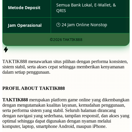
Semua Bank Lokal, E-Wallet, &
Metode Deposit
QRIS
🕒 24 Jam Online Nonstop
Jam Operasional
©2026 TAKTIK888
TAKTIK888 menawarkan situs pilihan dengan performa konsisten,
sistem stabil, serta akses cepat sehingga memberikan kenyamanan
dalam setiap penggunaan.
PROFIL ABOUT TAKTIK888
TAKTIK888
merupakan platform game online yang dikembangkan
dengan mengutamakan kualitas layanan, kemudahan penggunaan,
serta performa sistem yang stabil. Seluruh halaman dirancang
dengan navigasi yang sederhana, tampilan responsif, dan akses yang
optimal sehingga dapat digunakan dengan nyaman melalui
komputer, laptop, smartphone Android, maupun iPhone.