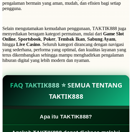
pengalaman bermain yang aman, mudah, dan efisien bagi setiap
pengguna.
Selain mengutamakan kemudahan penggunaan, TAKTIK888 juga
menyediakan beragam kategori permainan, mulai dari
Game Slot
Online
,
Sportsbook
,
Poker
,
Tembak Ikan
,
Sabung Ayam
,
hingga
Live Casino
. Seluruh kategori dirancang dengan navigasi
yang sederhana, performa yang optimal, dan kualitas layanan yang
terus dikembangkan sehingga mampu menghadirkan pengalaman
hiburan digital yang lebih modern dan nyaman.
FAQ TAKTIK888 ⭐ SEMUA TENTANG
TAKTIK888
Apa itu TAKTIK888?
TAKTIK888 merupakan platform game online yang