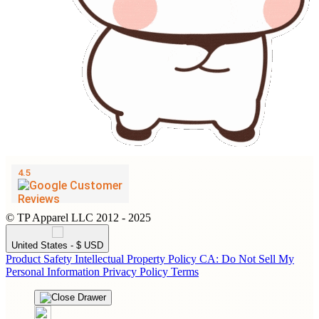
© TP Apparel LLC 2012 - 2025
United States - $ USD
Product Safety
Intellectual Property Policy
CA: Do Not Sell My
Personal Information
Privacy Policy
Terms