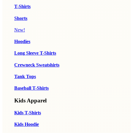
T-Shirts
Shorts
New!
Hoodies
Long Sleeve T-Shirts
Crewneck Sweatshirts
Tank Tops
Baseball T-Shirts
Kids Apparel
Kids T-Shirts
Kids Hoodie