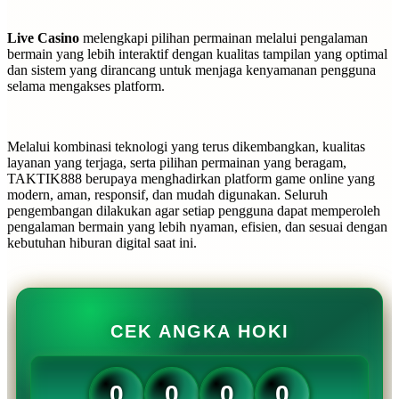
Live Casino
melengkapi pilihan permainan melalui pengalaman
bermain yang lebih interaktif dengan kualitas tampilan yang optimal
dan sistem yang dirancang untuk menjaga kenyamanan pengguna
selama mengakses platform.
Melalui kombinasi teknologi yang terus dikembangkan, kualitas
layanan yang terjaga, serta pilihan permainan yang beragam,
TAKTIK888 berupaya menghadirkan platform game online yang
modern, aman, responsif, dan mudah digunakan. Seluruh
pengembangan dilakukan agar setiap pengguna dapat memperoleh
pengalaman bermain yang lebih nyaman, efisien, dan sesuai dengan
kebutuhan hiburan digital saat ini.
CEK ANGKA HOKI
0
0
0
0