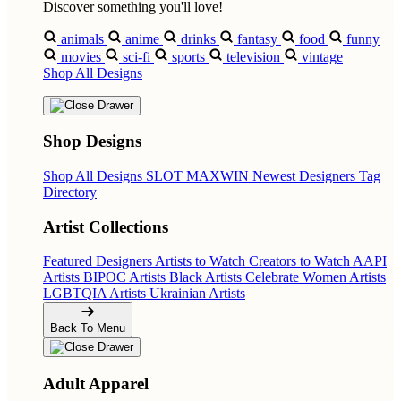
Discover something you'll love!
animals
anime
drinks
fantasy
food
funny
movies
sci-fi
sports
television
vintage
Shop All Designs
Shop Designs
Shop All Designs
SLOT MAXWIN
Newest Designers
Tag
Directory
Artist Collections
Featured Designers
Artists to Watch
Creators to Watch
AAPI
Artists
BIPOC Artists
Black Artists
Celebrate Women Artists
LGBTQIA Artists
Ukrainian Artists
Back To Menu
Adult Apparel