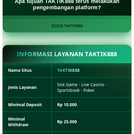
Apa tujuan TAKTIK888 terus melakukan
kombinasi kualitas layanan, performa sistem yang stabil,
pengembangan platform?
keamanan yang terjaga, serta pilihan permainan yang
beragam. Selain itu, platform ini terus melakukan
Pengembangan platform dilakukan untuk meningkatkan
pengembangan teknologi agar pengalaman pengguna
kualitas layanan, menjaga keamanan sistem,
©2026 TAKTIK888
menjadi lebih nyaman dan efisien.
mengoptimalkan performa, serta menghadirkan
pengalaman bermain yang lebih modern, responsif, dan
sesuai dengan kebutuhan pengguna.
INFORMASI LAYANAN TAKTIK888
Nama Situs
TAKTIK888
Slot Game - Live Casino -
Jenis Layanan
Sportsbook - Poker.
Minimal Deposit
Rp 10.000
Minimal
Rp 25.000
Withdraw