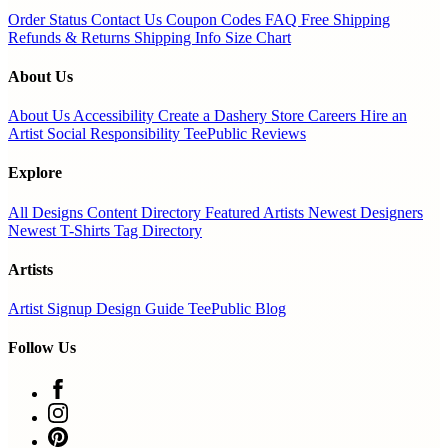
Order Status
Contact Us
Coupon Codes
FAQ
Free Shipping
Refunds & Returns
Shipping Info
Size Chart
About Us
About Us
Accessibility
Create a Dashery Store
Careers
Hire an
Artist
Social Responsibility
TeePublic Reviews
Explore
All Designs
Content Directory
Featured Artists
Newest Designers
Newest T-Shirts
Tag Directory
Artists
Artist Signup
Design Guide
TeePublic Blog
Follow Us