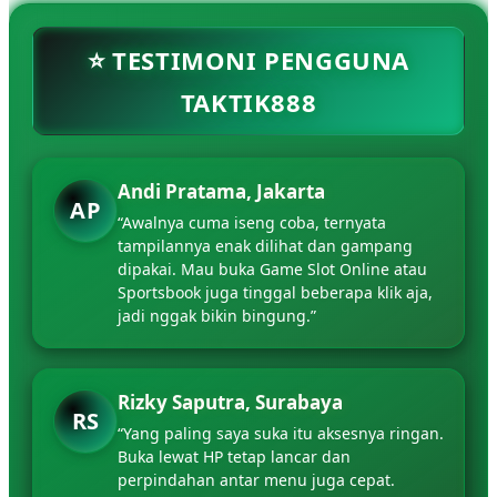
⭐ TESTIMONI PENGGUNA
TAKTIK888
Andi Pratama, Jakarta
AP
“Awalnya cuma iseng coba, ternyata
tampilannya enak dilihat dan gampang
dipakai. Mau buka Game Slot Online atau
Sportsbook juga tinggal beberapa klik aja,
jadi nggak bikin bingung.”
Rizky Saputra, Surabaya
RS
“Yang paling saya suka itu aksesnya ringan.
Buka lewat HP tetap lancar dan
perpindahan antar menu juga cepat.