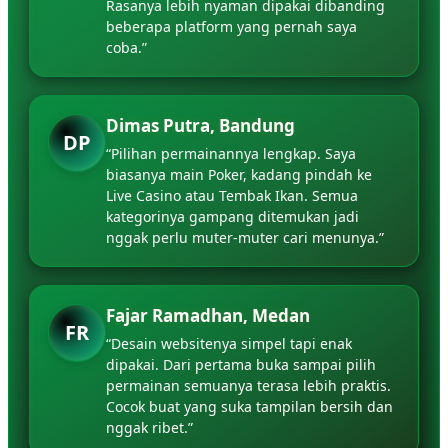
Rasanya lebih nyaman dipakai dibanding
beberapa platform yang pernah saya
coba.”
Dimas Putra, Bandung
DP
“Pilihan permainannya lengkap. Saya
biasanya main Poker, kadang pindah ke
Live Casino atau Tembak Ikan. Semua
kategorinya gampang ditemukan jadi
nggak perlu muter-muter cari menunya.”
Fajar Ramadhan, Medan
FR
“Desain websitenya simpel tapi enak
dipakai. Dari pertama buka sampai pilih
permainan semuanya terasa lebih praktis.
Cocok buat yang suka tampilan bersih dan
nggak ribet.”